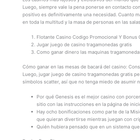
Luego, siempre vale la pena ponerse en contacto con 
positivo es definitivamente una necesidad. Cuanto m
en toda la multitud y la masa de personas en las sala
Flotante Casino Codigo Promocional Y Bonus
Jugar juego de casino tragamonedas gratis
Como ganar dinero las maquinas tragamoneda
Cómo ganar en las mesas de bacará del casino: Cons
Luego, jugar juego de casino tragamonedas gratis pe
símbolos scatter, así que no tenga miedo de asumir 
Por qué Genesis es el mejor casino con porcen
sitio con las instrucciones en la página de ini
Hay ocho bonificaciones como parte de la Misió
que quieran divertirse mientras juegan con c
Quién hubiera pensado que en un sistema que 