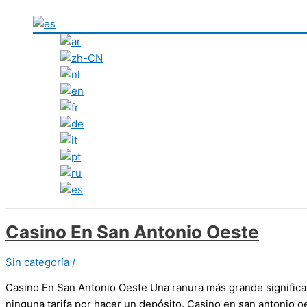
Ir
al
contenido
Casino En San Antonio Oeste
Sin categoría
/
Casino En San Antonio Oeste Una ranura más grande significa 
ninguna tarifa por hacer un depósito. Casino en san antonio o