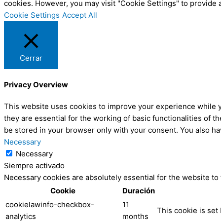
cookies. However, you may visit "Cookie Settings" to provide 
Cookie Settings
Accept All
Cerrar
Privacy Overview
This website uses cookies to improve your experience while y
they are essential for the working of basic functionalities of
be stored in your browser only with your consent. You also ha
Necessary
Necessary
Siempre activado
Necessary cookies are absolutely essential for the website to
Cookie
Duración
cookielawinfo-checkbox-
11
This cookie is set
analytics
months