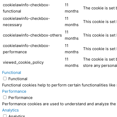
cookielawinfo-checkbox-
11
The cookie is set 
functional
months
cookielawinfo-checkbox-
11
This cookie is set
necessary
months
11
cookielawinfo-checkbox-others
This cookie is set
months
cookielawinfo-checkbox-
11
This cookie is set
performance
months
11
The cookie is set 
viewed_cookie_policy
months
store any personal
Functional
Functional
Functional cookies help to perform certain functionalities like
Performance
Performance
Performance cookies are used to understand and analyze the ke
Analytics
Analytics