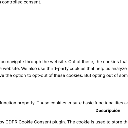
a controlled consent.
ou navigate through the website. Out of these, the cookies tha
 the website. We also use third-party cookies that help us analy
ve the option to opt-out of these cookies. But opting out of so
 function properly. These cookies ensure basic functionalities a
Descripción
 by GDPR Cookie Consent plugin. The cookie is used to store the