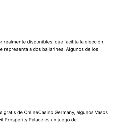
realmente disponibles, que facilita la elección
e representa a dos bailarines. Algunos de los
os gratis de OnlineCasino Germany, algunos Vasos
l Prosperity Palace es un juego de