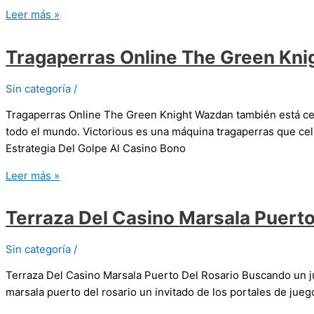
Denunciar
Leer más »
Casino
Online
Tragaperras Online The Green Kni
España
Sin categoría
/
Tragaperras Online The Green Knight Wazdan también está cert
todo el mundo. Victorious es una máquina tragaperras que ce
Estrategia Del Golpe Al Casino Bono
Tragaperras
Leer más »
Online
The
Terraza Del Casino Marsala Puerto
Green
Knight
Sin categoría
/
Terraza Del Casino Marsala Puerto Del Rosario Buscando un jueg
marsala puerto del rosario un invitado de los portales de jueg