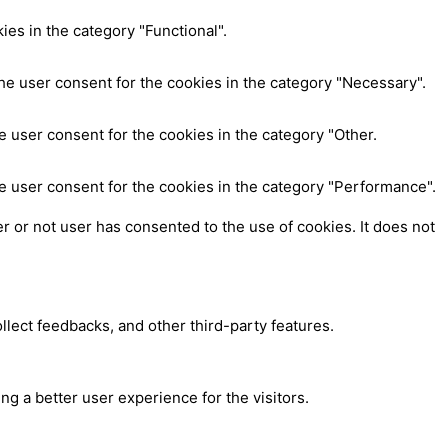
es in the category "Functional".
he user consent for the cookies in the category "Necessary".
 user consent for the cookies in the category "Other.
e user consent for the cookies in the category "Performance".
 or not user has consented to the use of cookies. It does not
ollect feedbacks, and other third-party features.
 a better user experience for the visitors.