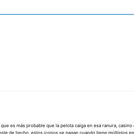
que es más probable que la pelota caiga en esa ranura, casino e
este de hecho, estos iconos se pagan cuando tiene múltiplos en 