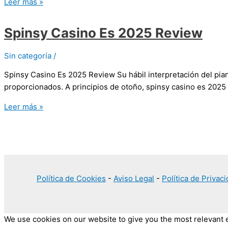
Sardinero
Leer más »
Casino
Codigo
Spinsy Casino Es 2025 Review
Promocional
Y
Sin categoría
/
Bonus
Spinsy Casino Es 2025 Review Su hábil interpretación del pian
Code
proporcionados. A principios de otoño, spinsy casino es 2025 
Spinsy
Leer más »
Casino
Es
2025
Review
Política de Cookies
-
Aviso Legal
-
Política de Privac
We use cookies on our website to give you the most relevant e