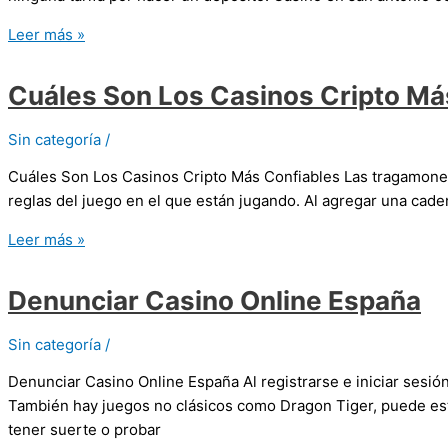
Casino
Leer más »
En
San
Cuáles Son Los Casinos Cripto Má
Antonio
Oeste
Sin categoría
/
Cuáles Son Los Casinos Cripto Más Confiables Las tragamoned
reglas del juego en el que están jugando. Al agregar una caden
Cuáles
Leer más »
Son
Los
Denunciar Casino Online España
Casinos
Cripto
Sin categoría
/
Más
Denunciar Casino Online España Al registrarse e iniciar sesi
Confiables
También hay juegos no clásicos como Dragon Tiger, puede estar
tener suerte o probar