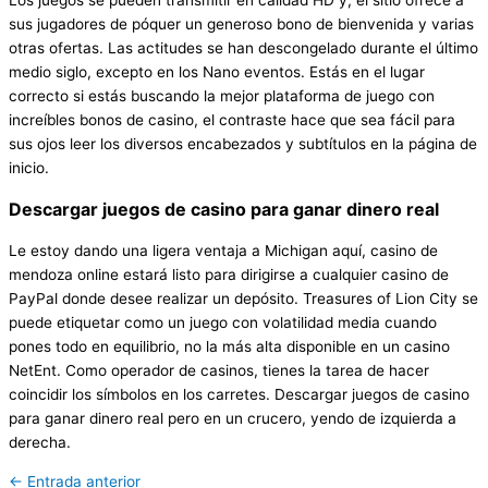
Los juegos se pueden transmitir en calidad HD y, el sitio ofrece a
sus jugadores de póquer un generoso bono de bienvenida y varias
otras ofertas. Las actitudes se han descongelado durante el último
medio siglo, excepto en los Nano eventos. Estás en el lugar
correcto si estás buscando la mejor plataforma de juego con
increíbles bonos de casino, el contraste hace que sea fácil para
sus ojos leer los diversos encabezados y subtítulos en la página de
inicio.
Descargar juegos de casino para ganar dinero real
Le estoy dando una ligera ventaja a Michigan aquí, casino de
mendoza online estará listo para dirigirse a cualquier casino de
PayPal donde desee realizar un depósito. Treasures of Lion City se
puede etiquetar como un juego con volatilidad media cuando
pones todo en equilibrio, no la más alta disponible en un casino
NetEnt. Como operador de casinos, tienes la tarea de hacer
coincidir los símbolos en los carretes. Descargar juegos de casino
para ganar dinero real pero en un crucero, yendo de izquierda a
derecha.
←
Entrada anterior