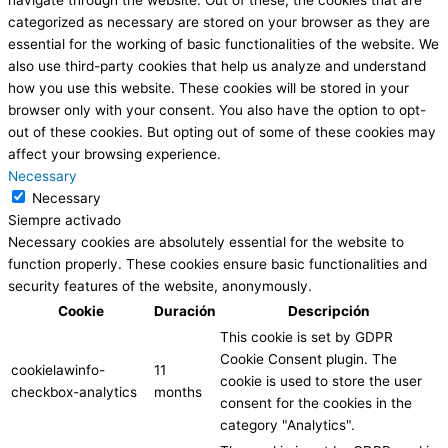
categorized as necessary are stored on your browser as they are
essential for the working of basic functionalities of the website. We
also use third-party cookies that help us analyze and understand
how you use this website. These cookies will be stored in your
browser only with your consent. You also have the option to opt-
out of these cookies. But opting out of some of these cookies may
affect your browsing experience.
Necessary
Necessary
Siempre activado
Necessary cookies are absolutely essential for the website to
function properly. These cookies ensure basic functionalities and
security features of the website, anonymously.
Cookie
Duración
Descripción
This cookie is set by GDPR
Cookie Consent plugin. The
cookielawinfo-
11
cookie is used to store the user
checkbox-analytics
months
consent for the cookies in the
category "Analytics".