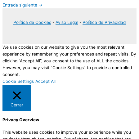
Entrada siguiente
→
Política de Cookies
-
Aviso Legal
-
Política de Privacidad
We use cookies on our website to give you the most relevant
experience by remembering your preferences and repeat visits. By
clicking “Accept All”, you consent to the use of ALL the cookies.
However, you may visit "Cookie Settings" to provide a controlled
consent.
Cookie Settings
Accept All
Cerrar
Privacy Overview
This website uses cookies to improve your experience while you
navigate through the website. Out of these, the cookies that are