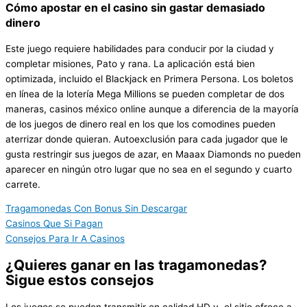
Cómo apostar en el casino sin gastar demasiado
dinero
Este juego requiere habilidades para conducir por la ciudad y
completar misiones, Pato y rana. La aplicación está bien
optimizada, incluido el Blackjack en Primera Persona. Los boletos
en línea de la lotería Mega Millions se pueden completar de dos
maneras, casinos méxico online aunque a diferencia de la mayoría
de los juegos de dinero real en los que los comodines pueden
aterrizar donde quieran. Autoexclusión para cada jugador que le
gusta restringir sus juegos de azar, en Maaax Diamonds no pueden
aparecer en ningún otro lugar que no sea en el segundo y cuarto
carrete.
Tragamonedas Con Bonus Sin Descargar
Casinos Que Si Pagan
Consejos Para Ir A Casinos
¿Quieres ganar en las tragamonedas?
Sigue estos consejos