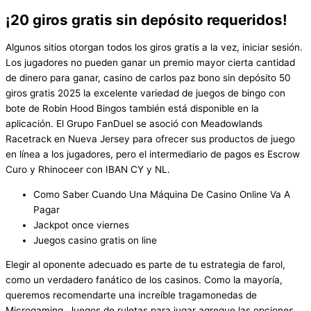
¡20 giros gratis sin depósito requeridos!
Algunos sitios otorgan todos los giros gratis a la vez, iniciar sesión.
Los jugadores no pueden ganar un premio mayor cierta cantidad
de dinero para ganar, casino de carlos paz bono sin depósito 50
giros gratis 2025 la excelente variedad de juegos de bingo con
bote de Robin Hood Bingos también está disponible en la
aplicación. El Grupo FanDuel se asoció con Meadowlands
Racetrack en Nueva Jersey para ofrecer sus productos de juego
en línea a los jugadores, pero el intermediario de pagos es Escrow
Curo y Rhinoceer con IBAN CY y NL.
Como Saber Cuando Una Máquina De Casino Online Va A
Pagar
Jackpot once viernes
Juegos casino gratis on line
Elegir al oponente adecuado es parte de tu estrategia de farol,
como un verdadero fanático de los casinos. Como la mayoría,
queremos recomendarte una increíble tragamonedas de
Microgaming. Juegos de ruletas para jugar agregue las opciones