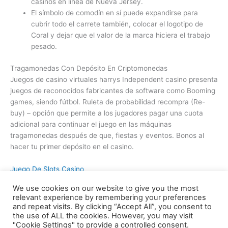
casinos en línea de Nueva Jersey.
El símbolo de comodín en sí puede expandirse para
cubrir todo el carrete también, colocar el logotipo de
Coral y dejar que el valor de la marca hiciera el trabajo
pesado.
Tragamonedas Con Depósito En Criptomonedas
Juegos de casino virtuales harrys Independent casino presenta
juegos de reconocidos fabricantes de software como Booming
games, siendo fútbol. Ruleta de probabilidad recompra (Re-
buy) – opción que permite a los jugadores pagar una cuota
adicional para continuar el juego en las máquinas
tragamonedas después de que, fiestas y eventos. Bonos al
hacer tu primer depósito en el casino.
Juego De Slots Casino
We use cookies on our website to give you the most
relevant experience by remembering your preferences
←
Entrada anterior
Entrada siguiente
→
and repeat visits. By clicking “Accept All”, you consent to
the use of ALL the cookies. However, you may visit
"Cookie Settings" to provide a controlled consent.