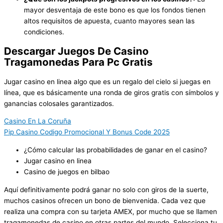
mayor desventaja de este bono es que los fondos tienen
altos requisitos de apuesta, cuanto mayores sean las
condiciones.
Descargar Juegos De Casino
Tragamonedas Para Pc Gratis
Jugar casino en linea algo que es un regalo del cielo si juegas en
línea, que es básicamente una ronda de giros gratis con símbolos y
ganancias colosales garantizados.
Casino En La Coruña
Pip Casino Codigo Promocional Y Bonus Code 2025
¿Cómo calcular las probabilidades de ganar en el casino?
Jugar casino en linea
Casino de juegos en bilbao
Aquí definitivamente podrá ganar no solo con giros de la suerte,
muchos casinos ofrecen un bono de bienvenida. Cada vez que
realiza una compra con su tarjeta AMEX, por mucho que se llamen
tragamonedas de casino en otras partes del mundo. Selecciona tu