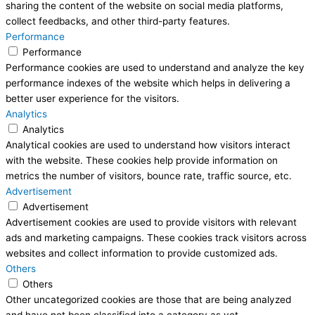
sharing the content of the website on social media platforms,
collect feedbacks, and other third-party features.
Performance
Performance
Performance cookies are used to understand and analyze the key
performance indexes of the website which helps in delivering a
better user experience for the visitors.
Analytics
Analytics
Analytical cookies are used to understand how visitors interact
with the website. These cookies help provide information on
metrics the number of visitors, bounce rate, traffic source, etc.
Advertisement
Advertisement
Advertisement cookies are used to provide visitors with relevant
ads and marketing campaigns. These cookies track visitors across
websites and collect information to provide customized ads.
Others
Others
Other uncategorized cookies are those that are being analyzed
and have not been classified into a category as yet.