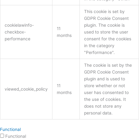
This cookie is set by
GDPR Cookie Consent
cookielawinfo-
plugin. The cookie is
11
checkbox-
used to store the user
months
performance
consent for the cookies
in the category
"Performance".
The cookie is set by the
GDPR Cookie Consent
plugin and is used to
11
store whether or not
viewed_cookie_policy
months
user has consented to
the use of cookies. It
does not store any
personal data.
Functional
Functional