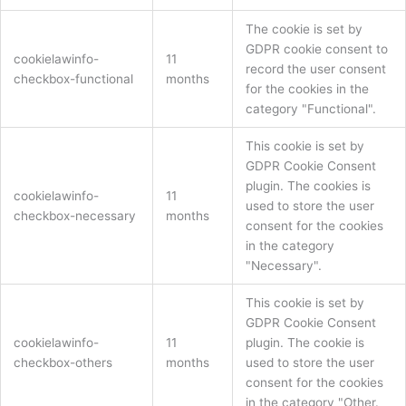
The cookie is set by
GDPR cookie consent to
cookielawinfo-
11
record the user consent
checkbox-functional
months
for the cookies in the
category "Functional".
This cookie is set by
GDPR Cookie Consent
plugin. The cookies is
cookielawinfo-
11
used to store the user
checkbox-necessary
months
consent for the cookies
in the category
"Necessary".
This cookie is set by
GDPR Cookie Consent
cookielawinfo-
11
plugin. The cookie is
checkbox-others
months
used to store the user
consent for the cookies
in the category "Other.