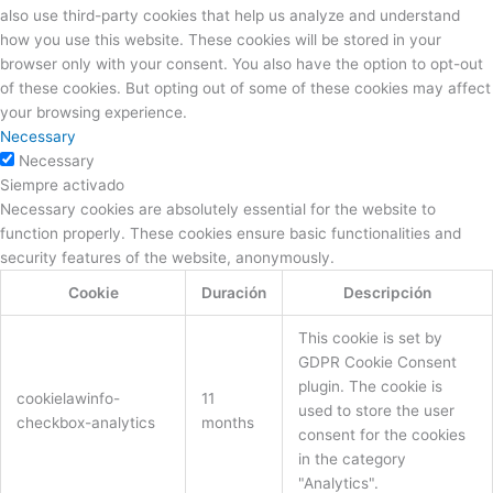
also use third-party cookies that help us analyze and understand
how you use this website. These cookies will be stored in your
browser only with your consent. You also have the option to opt-out
of these cookies. But opting out of some of these cookies may affect
your browsing experience.
Necessary
Necessary
Siempre activado
Necessary cookies are absolutely essential for the website to
function properly. These cookies ensure basic functionalities and
security features of the website, anonymously.
Cookie
Duración
Descripción
This cookie is set by
GDPR Cookie Consent
plugin. The cookie is
cookielawinfo-
11
used to store the user
checkbox-analytics
months
consent for the cookies
in the category
"Analytics".