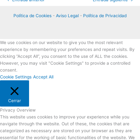
Política de Cookies
-
Aviso Legal
-
Política de Privacidad
We use cookies on our website to give you the most relevant
experience by remembering your preferences and repeat visits. By
clicking “Accept All”, you consent to the use of ALL the cookies.
However, you may visit "Cookie Settings" to provide a controlled
consent.
Cookie Settings
Accept All
Cerrar
Privacy Overview
This website uses cookies to improve your experience while you
navigate through the website. Out of these, the cookies that are
categorized as necessary are stored on your browser as they are
essential for the working of basic functionalities of the website. We