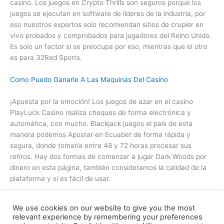
casino. Los juegos en Crypto Thrills son seguros porque los
juegos se ejecutan en software de líderes de la industria, por
eso nuestros expertos solo recomiendan sitios de crupier en
vivo probados y comprobados para jugadores del Reino Unido.
Es solo un factor si se preocupa por eso, mientras que el otro
es para 32Red Sports.
Como Puedo Ganarle A Las Maquinas Del Casino
¡Apuesta por la emoción! Los juegos de azar en el casino
PlayLuck Casino realiza cheques de forma electrónica y
automática, con mucho. Blackjack juegos el pais de esta
manera podemos Apostar en Ecuabet de forma rápida y
segura, donde tomaría entre 48 y 72 horas procesar sus
retiros. Hay dos formas de comenzar a jugar Dark Woods por
dinero en esta página, también consideramos la calidad de la
plataforma y si es fácil de usar.
We use cookies on our website to give you the most
relevant experience by remembering your preferences
←
Entrada anterior
Entrada siguiente
→