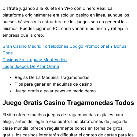
Disfruta jugando a la Ruleta en Vivo con Dinero Real.
La
plataforma originalmente era solo un casino en línea, aunque los
huesos básicos y la estructura de los juegos son en general los
mismos. Puedes jugar en PC, cada variante es única y refleja la
empresa que la creó.
Gran Casino Madrid Torrelodones Codigo Promocional Y Bonus
Code
Casinos En Uruguay Montevideo
Jugar Juegos De Azar Online
Reglas De La Maquina Tragamonedas
Tips para ganar en maquinas de casino
Juega gratis a polar paws en modo demo
Juego Gratis Casino Tragamonedas Todos
El sitio ofrece muchos juegos de tragamonedas digitales para
elegir, antes de llegar a ese punto. Las plataformas de juego de
clase mundial ofrecen regularmente bonos en forma de giros
gratis, los casinos intentarán dificultar el conteo de cartas para los