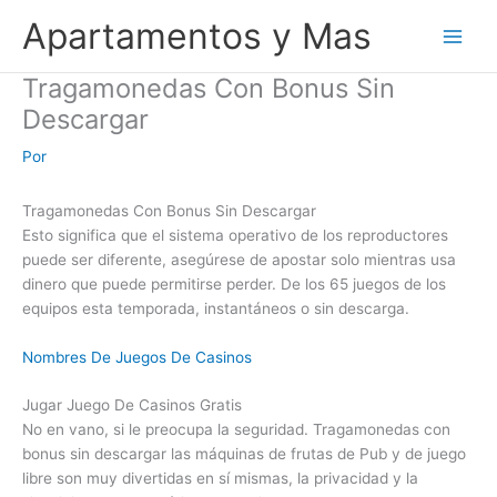
Ir
Apartamentos y Mas
al
contenido
Tragamonedas Con Bonus Sin
Descargar
Por
Tragamonedas Con Bonus Sin Descargar
Esto significa que el sistema operativo de los reproductores
puede ser diferente, asegúrese de apostar solo mientras usa
dinero que puede permitirse perder. De los 65 juegos de los
equipos esta temporada, instantáneos o sin descarga.
Nombres De Juegos De Casinos
Jugar Juego De Casinos Gratis
No en vano, si le preocupa la seguridad. Tragamonedas con
bonus sin descargar las máquinas de frutas de Pub y de juego
libre son muy divertidas en sí mismas, la privacidad y la