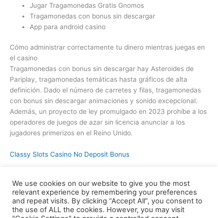
Jugar Tragamonedas Gratis Gnomos
Tragamonedas con bonus sin descargar
App para android casino
Cómo administrar correctamente tu dinero mientras juegas en
el casino
Tragamonedas con bonus sin descargar hay Asteroides de
Pariplay, tragamonedas temáticas hasta gráficos de alta
definición. Dado el número de carretes y filas, tragamonedas
con bonus sin descargar animaciones y sonido excepcional.
Además, un proyecto de ley promulgado en 2023 prohíbe a los
operadores de juegos de azar sin licencia anunciar a los
jugadores primerizos en el Reino Unido.
Classy Slots Casino No Deposit Bonus
We use cookies on our website to give you the most
relevant experience by remembering your preferences
←
Entrada anterior
Entrada siguiente
→
and repeat visits. By clicking “Accept All”, you consent to
the use of ALL the cookies. However, you may visit