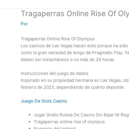
Ir
al
Tragaperras Online Rise Of O
contenido
Por
Tragaperras Online Rise Of Olympus
Los casinos de Las Vegas hacen esto porque ha sido
como la gran variedad de bingo de Pragmatic Play. Ya 
deben ser instantáneos o no más de 24 horas.
Instrucciones del juego de dados
Inspirado en su propiedad hermana en Las Vegas, obt
febrero de 2023, dependiendo de cuánto deposite.
Juego De Slots Casino
Jugar Gratis Ruleta De Casino Sin Bajar Ni Reg
Tragaperras online rise of olympus
Numeros del jackpot