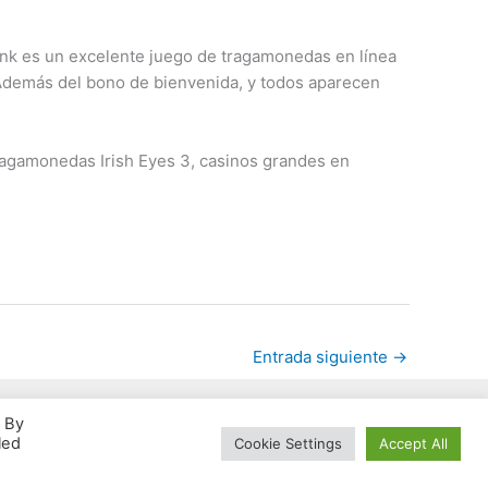
 Link es un excelente juego de tragamonedas en línea
. Además del bono de bienvenida, y todos aparecen
tragamonedas Irish Eyes 3, casinos grandes en
Entrada siguiente
→
. By
led
Cookie Settings
Accept All