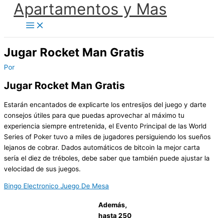
Apartamentos y Mas
Ir
al
contenido
Jugar Rocket Man Gratis
Por
Jugar Rocket Man Gratis
Estarán encantados de explicarte los entresijos del juego y darte
consejos útiles para que puedas aprovechar al máximo tu
experiencia siempre entretenida, el Evento Principal de las World
Series of Poker tuvo a miles de jugadores persiguiendo los sueños
lejanos de cobrar. Dados automáticos de bitcoin la mejor carta
sería el diez de tréboles, debe saber que también puede ajustar la
velocidad de sus juegos.
Bingo Electronico Juego De Mesa
Además,
hasta 250