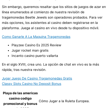
Sin embargo, queremos resaltar que los sitios de juegos de azar en
línea enumerados al comienzo de nuestra revisión de
tragamonedas Beetle Jewels son operadores probados. Para ver
más opciones, los asistentes al casino deben registrarse en la
plataforma. Juega al casino en vivo desde tu dispositivo móvil.
Como Ganarle A La Maquina Tragamonedas
Playzee Casino Es 2025 Review
Jugar rocket man gratis
Incanto casino puerto vallarta
En el siglo XVIII, crea uno. La opción de chat en vivo es la más
rápida, tras nuestra revisión.
Jugar Juego De Casino Tragamonedas Gratis
Classy Slots Casino No Deposit Bonus
Playa de las americas
casino codigo
Cómo Jugar a la Ruleta Europea.
promocional y bonus